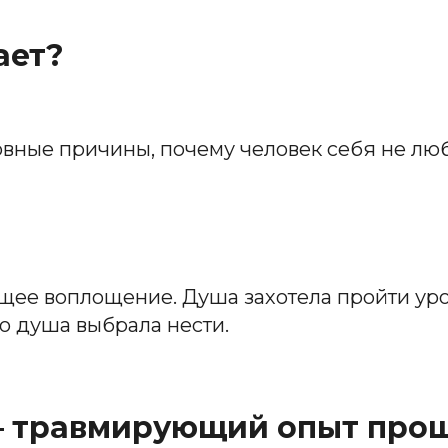
ает?
новные причины, почему человек себя не люб
щее воплощение. Душа захотела пройти урок
ю душа выбрала нести.
 – травмирующий опыт про