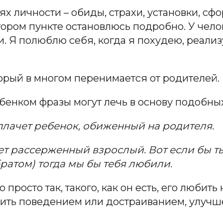
лоях личности – обиды, страхи, установки,
втором пункте остановлюсь подробно. У чело
. Я полюблю себя, когда я похудею, реализ
торый в многом перенимается от родителей.
енком фразы могут лечь в основу подобных
плачет ребенок, обиженный на родителя.
ает рассерженный взрослый. Вот если бы ты
братом) тогда мы бы тебя любили.
о просто так, такого, как он есть, его любит
жить поведением или достраиванием, улучш