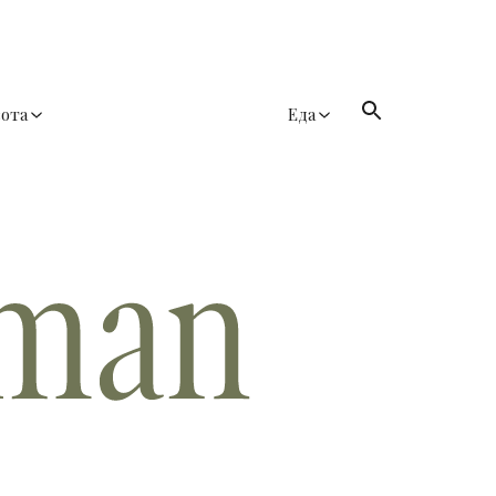
сота
Еда