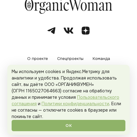
О проекте
Спецпроекты
Команда
Мы используем cookies и Яндекс.Метрику для
Рекламодателям
Политика конфиденциальности
аналитики и удобства. Продолжая использовать
сайт, вы даёте ООО «ОРГАНИКВУМЕН»
Пользовательское соглашение
(ОГРН 1165027064663) согласие на обработку
данных и принимаете условия
Пользовательского
соглашения
и
Политики конфиденциальности
. Если
не согласны — отключите cookies в браузере или
© 2026
Organicwoman.ru
. Все права защищены.
покиньте сайт.
ОК