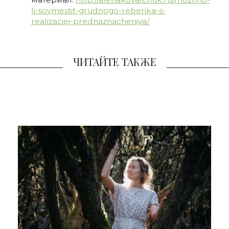
li-sovmestit-grudnogo-rebenka-s-
realizaciej-prednaznacheniya/
ЧИТАЙТЕ ТАКЖЕ