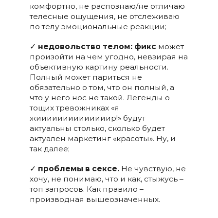
комфортно, не распознаю/не отличаю
телесные ощущения, не отслеживаю
по телу эмоциональные реакции;
✓
недовольство телом: фикс
может
произойти на чем угодно, невзирая на
объективную картину реальности.
Полный может париться не
обязательно о том, что он полный, а
что у него нос не такой. Легенды о
тощих тревожниках «я
жиииииииииииииир!» будут
актуальны столько, сколько будет
актуален маркетинг «красоты». Ну, и
так далее;
✓
проблемы в сексе.
Не чувствую, не
хочу, не понимаю, что и как, стыжусь –
топ запросов. Как правило –
производная вышеозначенных.