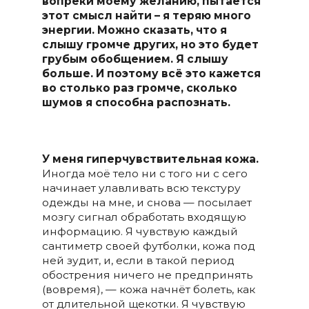
вопреки моему желанию, пытается
этот смысл найти – я теряю много
энергии. Можно сказать, что я
слышу громче других, но это будет
грубым обобщением. Я слышу
больше. И поэтому всё это кажется
во столько раз громче, сколько
шумов я способна распознать.
У меня гиперчувствительная кожа.
Иногда моё тело ни с того ни с сего
начинает улавливать всю текстуру
одежды на мне, и снова — посылает
мозгу сигнал обработать входящую
информацию. Я чувствую каждый
сантиметр своей футболки, кожа под
ней зудит, и, если в такой период
обострения ничего не предпринять
(вовремя), — кожа начнёт болеть, как
от длительной щекотки. Я чувствую