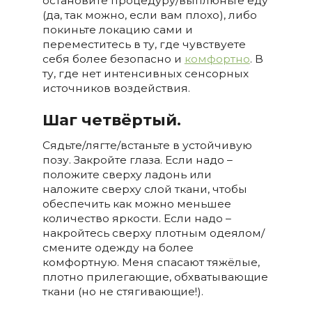
остановите процедуру/выплюньте еду
(да, так можно, если вам плохо), либо
покиньте локацию сами и
переместитесь в ту, где чувствуете
себя более безопасно и
комфортно
. В
ту, где нет интенсивных сенсорных
источников воздействия.
Шаг четвёртый.
Сядьте/лягте/встаньте в устойчивую
позу. Закройте глаза. Если надо –
положите сверху ладонь или
наложите сверху слой ткани, чтобы
обеспечить как можно меньшее
количество яркости. Если надо –
накройтесь сверху плотным одеялом/
смените одежду на более
комфортную. Меня спасают тяжёлые,
плотно прилегающие, обхватывающие
ткани (но не стягивающие!).