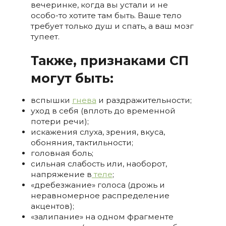
вечеринке, когда вы устали и не
особо-то хотите там быть. Ваше тело
требует только душ и спать, а ваш мозг
тупеет.
Также, признаками СП
могут быть:
вспышки
гнева
и раздражительности;
уход в себя (вплоть до временной
потери речи);
искажения слуха, зрения, вкуса,
обоняния, тактильности;
головная боль;
сильная слабость или, наоборот,
напряжение в
теле
;
«дребезжание» голоса (дрожь и
неравномерное распределение
акцентов);
«залипание» на одном фрагменте