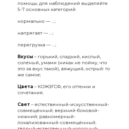
помощь; для наблюдений выделяйте
5-7 основных категорий:
нормально — …;
напрягает — …;
перегрузка — …;
Вкусы
– горький, сладкий, кислый,
солёный, умами (никак не пойму, что
это за вкус такой), вяжущий, острый: то
же самое;
Цвета
– КОЖЗГСФ, его оттенки и
сочетания;
Свет
– естественный-искусственный-
совмещённый; верхний-боковой-
нижний; равномерный-
локализованный-совмещённый;
тёплый-естественный-холодный-