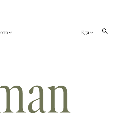
сота
Еда