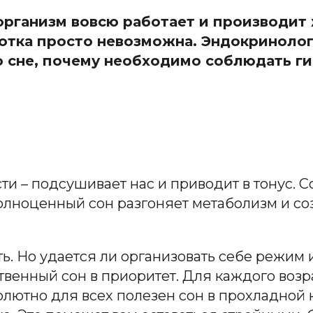
 организм вовсю работает и производи
ботка просто невозможна. Эндокриноло
о сне, почему необходимо соблюдать ги
и – подсушивает нас и приводит в тонус. Со
олноценный сон разгоняет метаболизм и со
сть. Но удается ли организовать себе режи
ственный сон в приоритет. Для каждого воз
ютно для всех полезен сон в прохладной ко