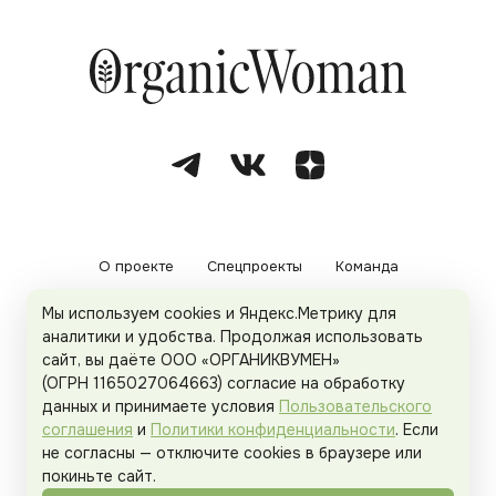
О проекте
Спецпроекты
Команда
Мы используем cookies и Яндекс.Метрику для
Рекламодателям
Политика конфиденциальности
аналитики и удобства. Продолжая использовать
сайт, вы даёте ООО «ОРГАНИКВУМЕН»
Пользовательское соглашение
(ОГРН 1165027064663) согласие на обработку
данных и принимаете условия
Пользовательского
соглашения
и
Политики конфиденциальности
. Если
не согласны — отключите cookies в браузере или
© 2026
Organicwoman.ru
. Все права защищены.
покиньте сайт.