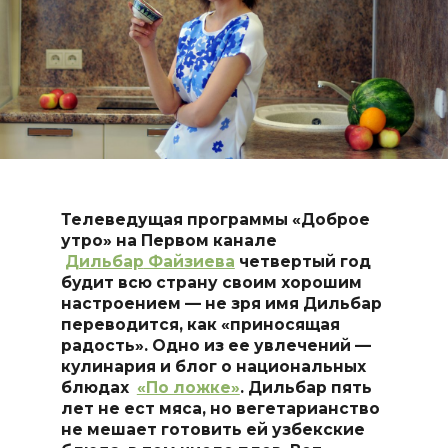
Телеведущая программы «Доброе
утро» на Первом канале
Дильбар
Файзиева
четвертый год
будит всю страну своим хорошим
настроением — не зря имя Дильбар
переводится, как «приносящая
радость». Одно из ее увлечений —
кулинария и блог о национальных
блюдах
«По ложке»
. Дильбар пять
лет не ест мяса, но вегетарианство
не мешает готовить ей узбекские