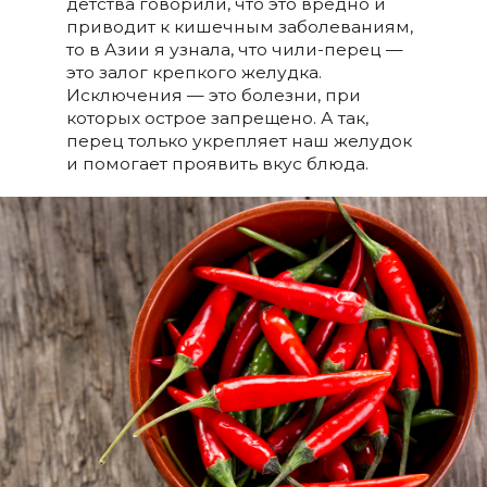
детства говорили, что это вредно и
приводит к кишечным заболеваниям,
то в Азии я узнала, что чили-перец —
это залог крепкого желудка.
Исключения — это болезни, при
которых острое запрещено. А так,
перец только укрепляет наш желудок
и помогает проявить вкус блюда.