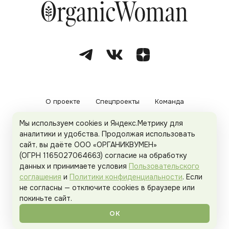
О проекте
Спецпроекты
Команда
Мы используем cookies и Яндекс.Метрику для
Рекламодателям
Политика конфиденциальности
аналитики и удобства. Продолжая использовать
сайт, вы даёте ООО «ОРГАНИКВУМЕН»
Пользовательское соглашение
(ОГРН 1165027064663) согласие на обработку
данных и принимаете условия
Пользовательского
соглашения
и
Политики конфиденциальности
. Если
не согласны — отключите cookies в браузере или
© 2026
Organicwoman.ru
. Все права защищены.
покиньте сайт.
ОК