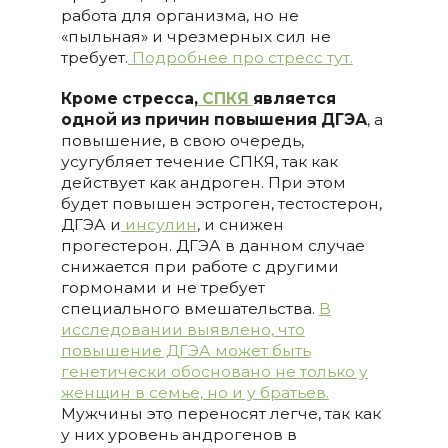
работа для организма, но не
«пыльная» и чрезмерных сил не
требует.
Подробнее про стресс тут.
Кроме стресса,
СПКЯ
является
одной из причин повышения ДГЭА
, а
повышение, в свою очередь,
усугубляет течение СПКЯ, так как
действует как андроген. При этом
будет повышен эстроген, тестостерон,
ДГЭА и
инсулин
, и снижен
прогестерон. ДГЭА в данном случае
снижается при работе с другими
гормонами и не требует
специального вмешательства.
В
исследовании выявлено, что
повышение ДГЭА может быть
генетически обосновано не только у
женщин в семье, но и у братьев.
Мужчины это переносят легче, так как
у них уровень андрогенов в