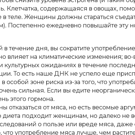
ь. Клетчатка, содержащаяся в овощах, помог
в теле. Женщины должны стараться съедать 
м). Постепенно ежедневно повышайте эту н
 в течение дня, вы сократите употребление
но влияет на климатические изменения; во-
и культурных ожиданиях в течение последн
ации. То есть наше ДНК не успело еще прис
 особой зоне риска из-за того, что употре
 очень сильная. Если вы едите неорганическ
нь этого гормона.
ны отказаться от мяса, но есть весомые аргу
о диета подходит женщинам, но далеко не в
сследований о пользе или вреде мяса, даже 
, что употребление мяса лучше, чем расти