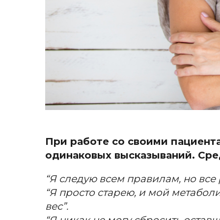
При работе со своими пациента
одинаковых высказываний. Сред
“Я следую всем правилам, но все 
“Я просто старею, и мой метаболи
вес”.
“Я никак не могу сбросить остав