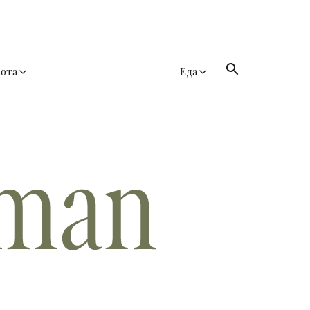
сота
Еда