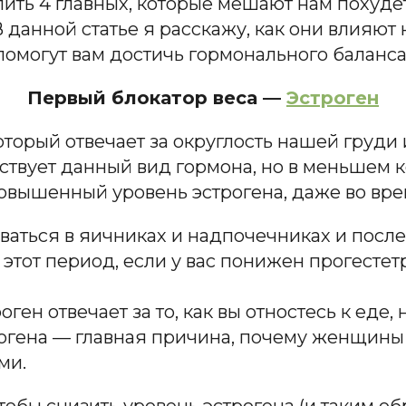
ить 4 главных, которые мешают нам похудет
данной статье я расскажу, как они влияют 
омогут вам достичь гормонального баланса
Первый блокатор веса —
Эстроген
оторый отвечает за округлость нашей груди 
ствует данный вид гормона, но в меньшем 
повышенный уровень эстрогена, даже во вр
аться в яичниках и надпочечниках и после 
 этот период, если у вас понижен прогестетр
ген отвечает за то, как вы отностесь к еде
огена — главная причина, почему женщины
ми.
тобы снизить уровень эстрогена (и таким о