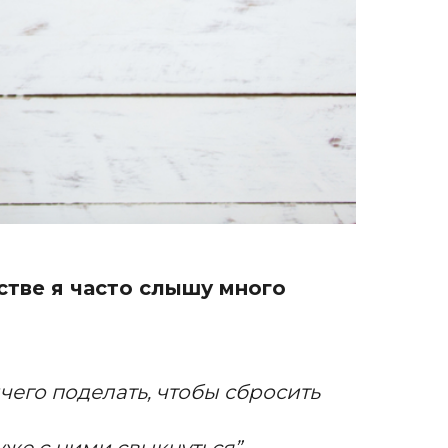
стве я часто слышу много
ичего поделать, чтобы сбросить
уже с ними свыкнуться”.