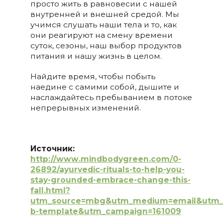
просто жить в равновесии с нашей
внутренней и внешней средой. Мы
учимся слушать наши тела и то, как
они реагируют на смену времени
суток, сезоны, наш выбор продуктов
питания и нашу жизнь в целом.
Найдите время, чтобы побыть
наедине с самими собой, дышите и
наслаждайтесь пребыванием в потоке
непрерывных изменений.
Источник:
http://www.mindbodygreen.com/0-
26892/ayurvedic-rituals-to-help-you-
stay-grounded-embrace-change-this-
fall.html?
utm_source=mbg&utm_medium=email&utm_c
b-template&utm_campaign=161009