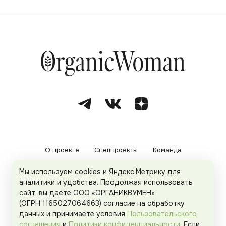
О проекте
Спецпроекты
Команда
Мы используем cookies и Яндекс.Метрику для
Рекламодателям
Политика конфиденциальности
аналитики и удобства. Продолжая использовать
сайт, вы даёте ООО «ОРГАНИКВУМЕН»
Пользовательское соглашение
(ОГРН 1165027064663) согласие на обработку
данных и принимаете условия
Пользовательского
соглашения
и
Политики конфиденциальности
. Если