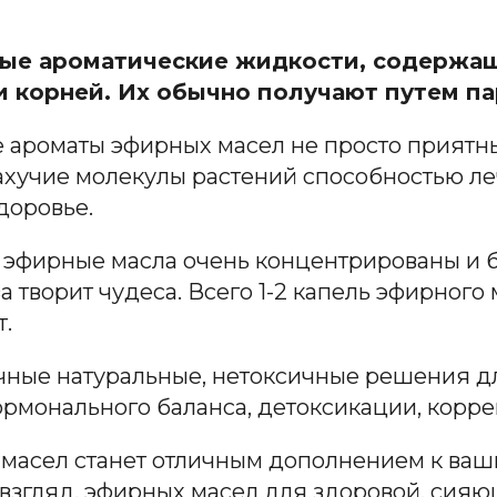
ные ароматические жидкости, содержащ
 и корней. Их обычно получают путем п
е ароматы эфирных масел не просто приятны
пахучие молекулы растений способностью л
доровье.
 эфирные масла очень концентрированы и 
 творит чудеса. Всего 1-2 капель эфирного 
.
чные натуральные, нетоксичные решения д
ормонального баланса, детоксикации, корре
масел станет отличным дополнением к ваш
взгляд, эфирных масел для здоровой, сияю