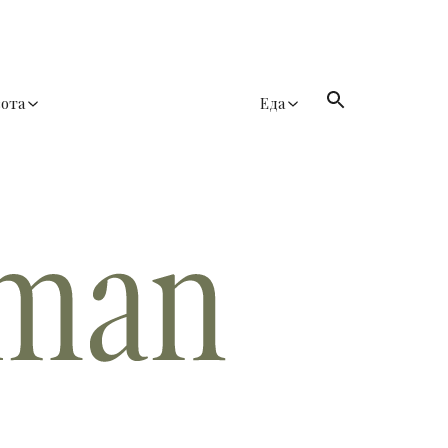
сота
Еда