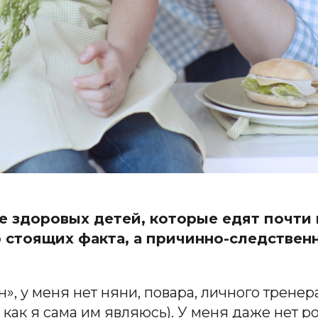
е здоровых детей, которые едят почти в
о стоящих факта, а причинно-следствен
», у меня нет няни, повара, личного трене
 как я сама им являюсь). У меня даже нет р