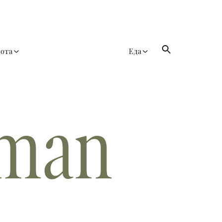
сота
Еда