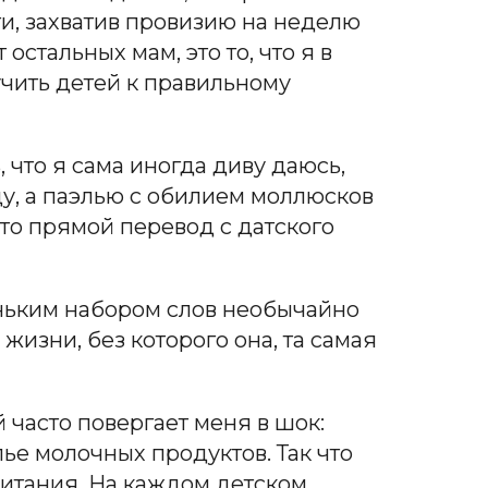
ти, захватив провизию на неделю
стальных мам, это то, что я в
учить детей к правильному
 что я сама иногда диву даюсь,
ду, а паэлью с обилием моллюсков
то прямой перевод с датского
леньким набором слов необычайно
изни, без которого она, та самая
 часто повергает меня в шок:
ье молочных продуктов. Так что
питания. На каждом детском