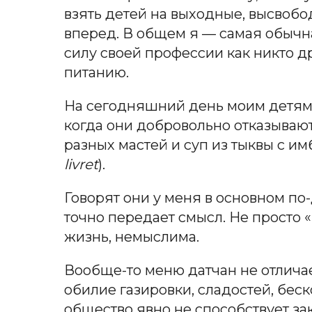
взять детей на выходные, высвобо
вперед. В общем я — самая обычная
силу своей профессии как никто д
питанию.
На сегодняшний день моим детям 4 
когда они добровольно отказывают
разных мастей и суп из тыквы с и
livret
).
Говорят они у меня в основном по
точно передает смысл. Не просто 
жизнь, немыслима.
Вообще-то меню датчан не отличае
обилие газировки, сладостей, бес
общество явно не способствует з