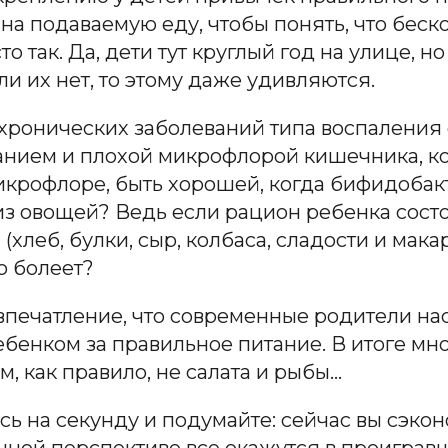
на подаваемую еду, чтобы понять, что беск
о так. Да, дети тут круглый год на улице, н
ли их нет, то этому даже удивляются.
 хронических заболеваний типа воспаления 
анием и плохой микрофлорой кишечника, к
микрофлоре, быть хорошей, когда бифидобак
 овощей? Ведь если рацион ребенка состоит
хлеб, булки, сыр, колбаса, сладости и макар
о болеет?
впечатление, что современные родители наст
ребенком за правильное питание. В итоге м
им, как правило, не салата и рыбы…
сь на секунду и подумайте: сейчас вы сэко