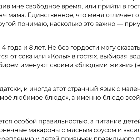
див мне свободное время, или прийти в гос
 мама. Единственное, что меня отличает от о
ругой понимаю, насколько это важно — при
года и 8 лет. Не без гордости могу сказать,
ся от сока или «Колы» в гостях, выбирая во
мбирем именуют своими «блюдами жизни» (э
-датски, и иногда этот странный язык с ма
«моё любимое блюдо», а именно блюдо всей ж
тся особой правильностью, а питание детей
конечные макароны с мясным соусом и засил
акреплению у детей привычек правильного 