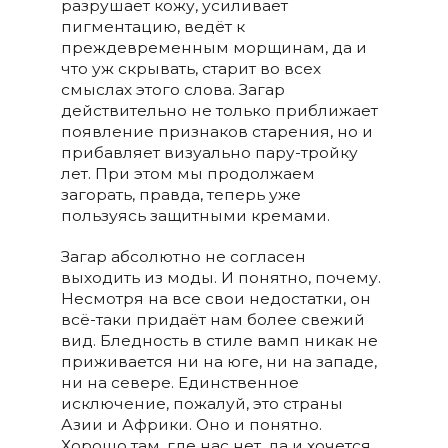
разрушает кожу, усиливает
пигментацию, ведёт к
преждевременным морщинам, да и
что уж скрывать, старит во всех
смыслах этого слова. Загар
действительно не только приближает
появление признаков старения, но и
прибавляет визуально пару-тройку
лет. При этом мы продолжаем
загорать, правда, теперь уже
пользуясь защитными кремами.
Загар абсолютно не согласен
выходить из моды. И понятно, почему.
Несмотря на все свои недостатки, он
всё-таки придаёт нам более свежий
вид. Бледность в стиле вамп никак не
приживается ни на юге, ни на западе,
ни на севере. Единственное
исключение, пожалуй, это страны
Азии и Африки. Оно и понятно.
Хорошо там, где нас нет, да и хочется