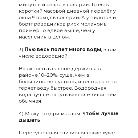
минутный сеанс в солярии. То есть
короткий часовой дневной перелёт у
окна ≈ поход в солярий. А у пилотов и
бортпроводников риск меланомы
примерно вдвое выше, чем у
населения в целом.
3)
Пью весь полет много воды
, в том
числе водородной.
Влажность в салоне держится в
районе 10–20%, суше, чем в
большинстве пустынь, и тело реально
теряет воду быстрее. Водородная
вода лучше напутывает клеточки, чем
обычная.
4) Мажу ноздри маслом,
чтобы лучше
дышать
.
Пересушенная слизистая также хуже