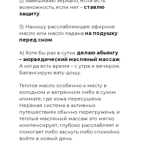
2) Завешиваю зеркало, если есть
возможность, если нет –
ставлю
защиту
.
3) Наношу расслабляющее эфирное
масло или масло ладана
на подушку
перед сном
.
4) Хотя бы раз в сутки
делаю абьянгу
– аюрведический масляный массаж
.
А когда есть время – с утра и вечером.
Балансирую вату-дошу.
Теплое масло особенно к месту в
холодном и ветренном либо в сухом
климате, где кожа пересушена.
Нервная система в активных
путешествиях обычно перегружена, и
тёплый масляный массаж это мягко
компенсирует, глубоко расслабляет и
помогает либо заснуть либо спокойно
войти в новый день.