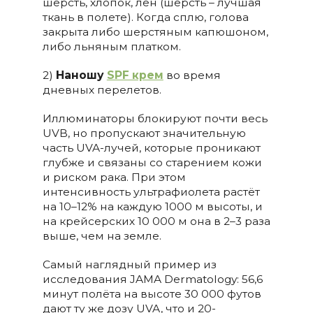
шерсть, хлопок, лен (шерсть – лучшая
ткань в полете). Когда сплю, голова
закрыта либо шерстяным капюшоном,
либо льняным платком.
2)
Наношу
SPF крем
во время
дневных перелетов.
Иллюминаторы блокируют почти весь
UVB, но пропускают значительную
часть UVA-лучей, которые проникают
глубже и связаны со старением кожи
и риском рака. При этом
интенсивность ультрафиолета растёт
на 10–12% на каждую 1000 м высоты, и
на крейсерских 10 000 м она в 2–3 раза
выше, чем на земле.
Самый наглядный пример из
исследования JAMA Dermatology: 56,6
минут полёта на высоте 30 000 футов
дают ту же дозу UVA, что и 20-