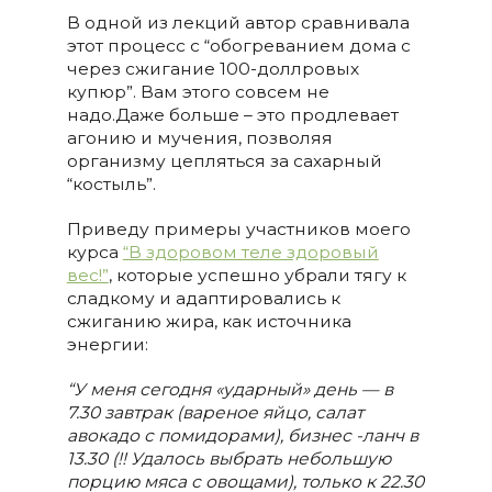
В одной из лекций автор сравнивала
этот процесс с “обогреванием дома с
через сжигание 100-доллровых
купюр”. Вам этого совсем не
надо.Даже больше – это продлевает
агонию и мучения, позволяя
организму цепляться за сахарный
“костыль”.
Приведу примеры участников моего
курса
“В здоровом теле здоровый
вес!”
, которые успешно убрали тягу к
сладкому и адаптировались к
сжиганию жира, как источника
энергии:
“У меня сегодня «ударный» день — в
7.30 завтрак (вареное яйцо, салат
авокадо с помидорами), бизнес -ланч в
13.30 (!! Удалось выбрать небольшую
порцию мяса с овощами), только к 22.30