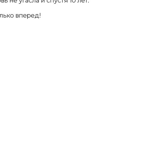
ь не угасла и спустя 10 лет.
олько вперед!