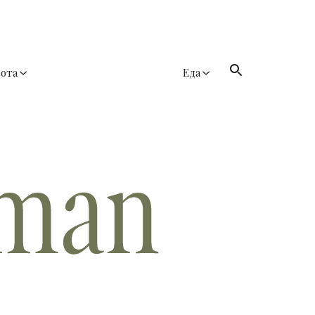
сота
Еда