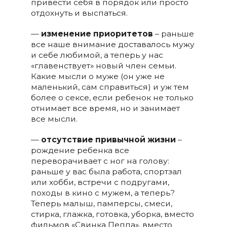
привести себя в порядок или просто
отдохнуть и выспаться.
—
изменение приоритетов
– раньше
все наше внимание доставалось мужу
и себе любимой, а теперь у нас
«главенствует» новый член семьи.
Какие мысли о муже (он уже не
маленький, сам справиться) и уж тем
более о сексе, если ребенок не только
отнимает все время, но и занимает
все мысли.
—
отсутствие привычной жизни
–
рождение ребенка все
переворачивает с ног на голову:
раньше у вас была работа, спортзал
или хобби, встречи с подругами,
походы в кино с мужем, а теперь?
Теперь малыш, памперсы, смеси,
стирка, глажка, готовка, уборка, вместо
фильмов «Свинка Пеппа», вместо