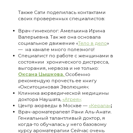
Также Сати поделилась контактами
своих проверенных специалистов:
Врач-гинеколог: Амельхина Ирина
Валерьевна. Так же она основала
социальное движение «
Тело в дело
»
— на канале много полезного!
Специалист по работе с женщинами в
состоянии хронического дистресса,
выгорания, нервоза и не только:
Оксана Цышкова.
Особенно
рекомендую прочесть ее книгу
«Окситоциновая Эволюция»;
Клиника аюрведической медицины
доктора Наушата,
«Атрея»;
Центр аюрведы в Москве —
«Керала»
;
Врач-ароматерапевт Рани Аль-Анати.
Гениальный талантливый доктор, я
когда-то обучалась у него базовому
курсу ароматерапии Сейчас очень