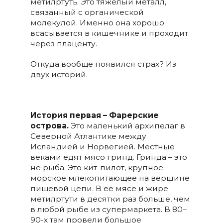
метилртуть. Это тяжёлый металл,
связанный с органической
молекулой. Именно она хорошо
всасывается в кишечнике и проходит
через плаценту.
Откуда вообще появился страх? Из
двух историй.
История первая – Фарерские
острова.
Это маленький архипелаг в
Северной Атлантике между
Исландией и Норвегией. Местные
веками едят мясо гринд. Гринда – это
не рыба. Это кит-пилот, крупное
морское млекопитающее на вершине
пищевой цепи. В её мясе и жире
метилртути в десятки раз больше, чем
в любой рыбе из супермаркета. В 80–
90-х там провели большое