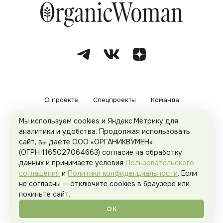
О проекте
Спецпроекты
Команда
Мы используем cookies и Яндекс.Метрику для
Рекламодателям
Политика конфиденциальности
аналитики и удобства. Продолжая использовать
сайт, вы даёте ООО «ОРГАНИКВУМЕН»
Пользовательское соглашение
(ОГРН 1165027064663) согласие на обработку
данных и принимаете условия
Пользовательского
соглашения
и
Политики конфиденциальности
. Если
не согласны — отключите cookies в браузере или
© 2026
Organicwoman.ru
. Все права защищены.
покиньте сайт.
ОК