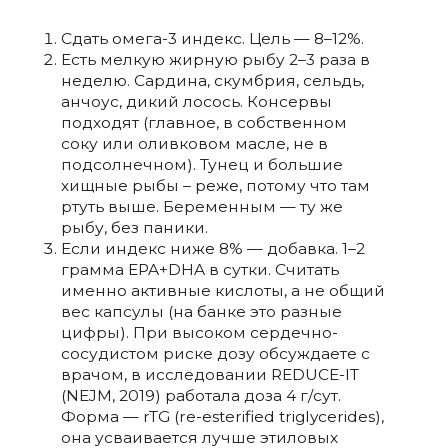
Сдать омега-3 индекс. Цель — 8–12%.
Есть мелкую жирную рыбу 2–3 раза в
неделю. Сардина, скумбрия, сельдь,
анчоус, дикий лосось. Консервы
подходят (главное, в собственном
соку или оливковом масле, не в
подсолнечном). Тунец и большие
хищные рыбы – реже, потому что там
ртуть выше. Беременным — ту же
рыбу, без паники.
Если индекс ниже 8% — добавка. 1–2
грамма EPA+DHA в сутки. Считать
именно активные кислоты, а не общий
вес капсулы (на банке это разные
цифры). При высоком сердечно-
сосудистом риске дозу обсуждаете с
врачом, в исследовании REDUCE-IT
(NEJM, 2019) работала доза 4 г/сут.
Форма — rTG (re-esterified triglycerides),
она усваивается лучше этиловых