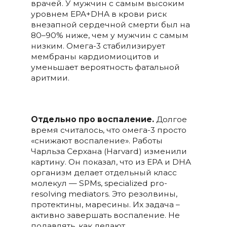
врачей. У мужчин с самым высоким
уровнем EPA+DHA в крови риск
внезапной сердечной смерти был на
80–90% ниже, чем у мужчин с самым
низким. Омега-3 стабилизирует
мембраны кардиомиоцитов и
уменьшает вероятность фатальной
аритмии.
Отдельно про воспаление.
Долгое
время считалось, что омега-3 просто
«снижают воспаление». Работы
Чарльза Серхана (Harvard) изменили
картину. Он показал, что из EPA и DHA
организм делает отдельный класс
молекул — SPMs, specialized pro-
resolving mediators. Это резолвины,
протектины, маресины. Их задача –
активно завершать воспаление. Не
подавлять, как делают