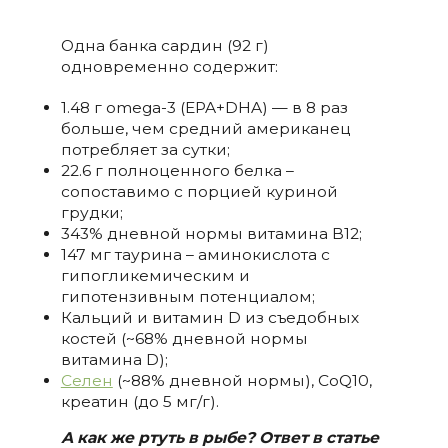
Одна банка сардин (92 г)
одновременно содержит:
1.48 г omega-3 (EPA+DHA) — в 8 раз
больше, чем средний американец
потребляет за сутки;
22.6 г полноценного белка –
сопоставимо с порцией куриной
грудки;
343% дневной нормы витамина B12;
147 мг таурина – аминокислота с
гипогликемическим и
гипотензивным потенциалом;
Кальций и витамин D из съедобных
костей (~68% дневной нормы
витамина D);
Селен
(~88% дневной нормы), CoQ10,
креатин (до 5 мг/г).
А как же ртуть в рыбе? Ответ в статье