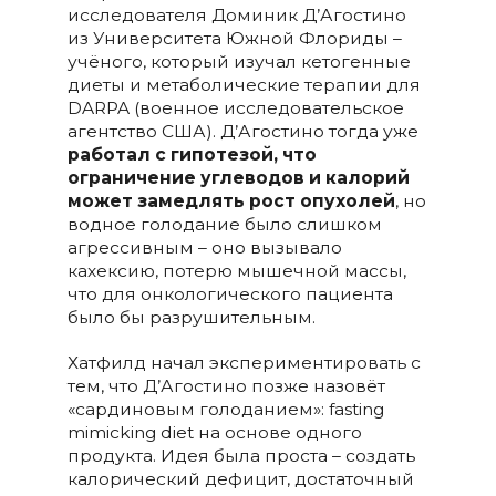
исследователя Доминик Д’Агостино
из Университета Южной Флориды –
учёного, который изучал кетогенные
диеты и метаболические терапии для
DARPA (военное исследовательское
агентство США). Д’Агостино тогда уже
работал с гипотезой, что
ограничение углеводов и калорий
может замедлять рост опухолей
, но
водное голодание было слишком
агрессивным – оно вызывало
кахексию, потерю мышечной массы,
что для онкологического пациента
было бы разрушительным.
Хатфилд начал экспериментировать с
тем, что Д’Агостино позже назовёт
«сардиновым голоданием»: fasting
mimicking diet на основе одного
продукта. Идея была проста – создать
калорический дефицит, достаточный