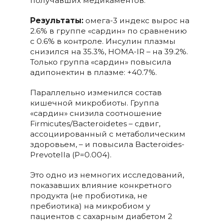
получавших медикаментов.
Результаты:
омега-3 индекс вырос на
2.6% в группе «сардин» по сравнению
с 0.6% в контроле. Инсулин плазмы
снизился на 35.3%, HOMA-IR – на 39.2%.
Только группа «сардин» повысила
адипонектин в плазме: +40.7%.
Параллельно изменился состав
кишечной микробиоты. Группа
«сардин» снизила соотношение
Firmicutes/Bacteroidetes – сдвиг,
ассоциированный с метаболическим
здоровьем, – и повысила Bacteroides-
Prevotella (P=0.004).
Это одно из немногих исследований,
показавших влияние конкретного
продукта (не пробиотика, не
пребиотика) на микробиом у
пациентов с сахарным диабетом 2