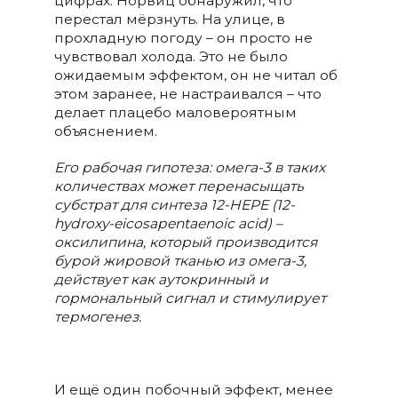
цифрах. Норвиц обнаружил, что
перестал мёрзнуть. На улице, в
прохладную погоду – он просто не
чувствовал холода. Это не было
ожидаемым эффектом, он не читал об
этом заранее, не настраивался – что
делает плацебо маловероятным
объяснением.
Его рабочая гипотеза: омега-3 в таких
количествах может перенасыщать
субстрат для синтеза 12-HEPE (12-
hydroxy-eicosapentaenoic acid) –
оксилипина, который производится
бурой жировой тканью из омега-3,
действует как аутокринный и
гормональный сигнал и стимулирует
термогенез.
И ещё один побочный эффект, менее