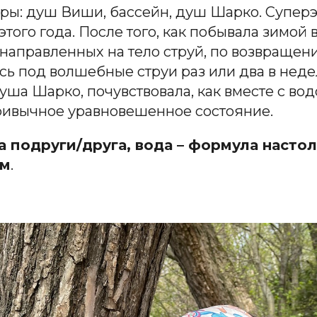
ры: душ Виши, бассейн, душ Шарко. Супер
того года. После того, как побывала зимой 
 направленных на тело струй, по возвращен
ь под волшебные струи раз или два в недел
уша Шарко, почувствовала, как вместе с во
ривычное уравновешенное состояние.
подруги/друга, вода – формула настол
ом
.