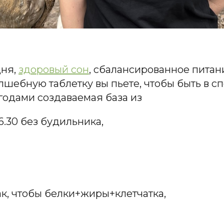
дня,
здоровый сон
, сбалансированное питан
лшебную таблетку вы пьете, чтобы быть в спо
ь годами создаваемая база из
6.30 без будильника,
ак, чтобы белки+жиры+клетчатка,