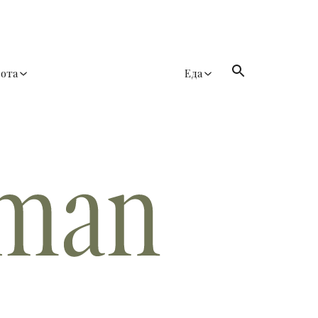
сота
Еда