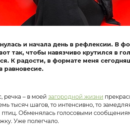
снулась и начала день в рефлексии. В 
вот так, чтобы навязчиво крутился в г
я. К радости, в формате меня сегодня
в равновесие.
, речка – в моей
загородной жизни
прекрас
мь тысяч шагов, то интенсивно, то замедл
 птиц. Обменялась голосовыми сообщени
жку. Уже полегчало.