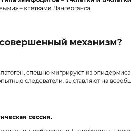
 типа лимфоцитов – Т-клетки и В-клетк
выми» – клетками Лангерганса.
т совершенный механизм?
 патоген, спешно мигрируют из эпидермис
 опытные следователи, выставляют на всео
гическая сессия.