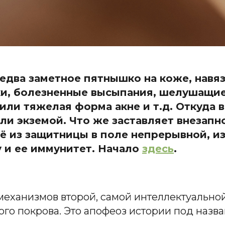
к едва заметное пятнышко на коже, навя
и, болезненные высыпания, шелушащиес
или тяжелая форма акне и т.д. Откуда в
и экземой. Что же заставляет внезапн
её из защитницы в поле непрерывной, 
 и ее иммунитет. Начало
здесь
.
механизмов второй, самой интеллектуально
го покрова. Это апофеоз истории под назв