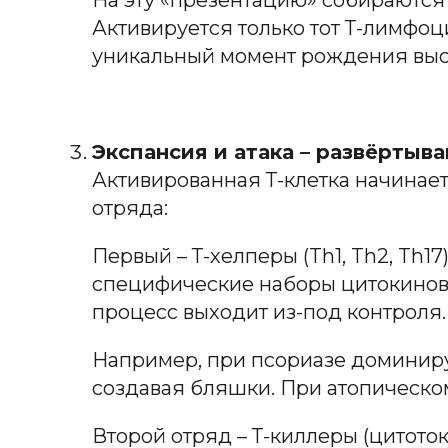
На эту «презентацию» собираются
Активируется только тот Т-лимфоц
уникальный момент рождения выс
Экспансия и атака – развёртыв
Активированная Т-клетка начинает
отряда:
Первый – Т-хелперы (Th1, Th2, Th17
специфические наборы цитокинов. 
процесс выходит из-под контроля.
Например, при псориазе доминиру
создавая бляшки. При атопическо
Второй отряд – Т-киллеры (цитото