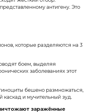
ходит жёсткий отбор.
 представленному антигену. Это
онов, которые разделяются на 3
ководят боем, выделяя
ронических заболеваниях этот
атиноциты бешено размножаться,
 каскад и мучительный зуд.
ничтожают заражённые