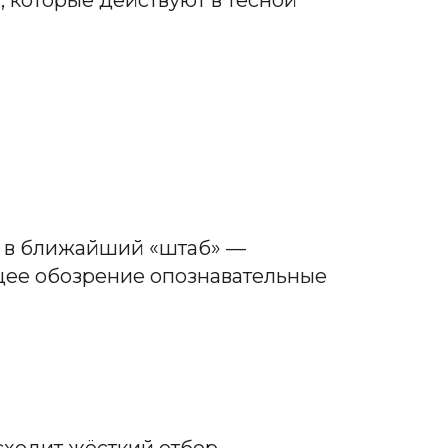
и
, которые действуют в тесной
а в ближайший «штаб» —
бщее обозрение опознавательные