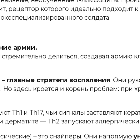
 наивные, необученные Т-лимфоциты. Проис
ит, рецептор которого идеально подходит к
окоспециализированного солдата.
ание армии.
 стремительно делиться, создавая армию кл
) –
главные стратеги воспаления
. Они ру
Но здесь кроется и корень проблем: при х
ют Th1 и Th17, чьи сигналы заставляют кер
м дерматите — Th2 запускают аллергический
ксические) – это снайперы. Они напрямую
у