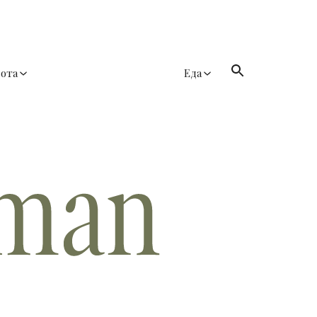
сота
Еда