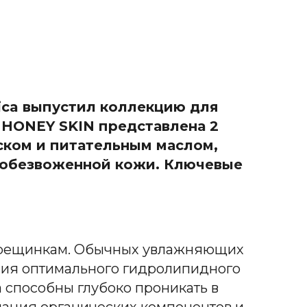
rica выпустил коллекцию для
 HONEY SKIN представлена 2
ском и питательным маслом,
 обезвоженной кожи. Ключевые
 трещинкам. Обычных увлажняющих
ания оптимального гидролипидного
а способны глубоко проникать в
нация органических компонентов и