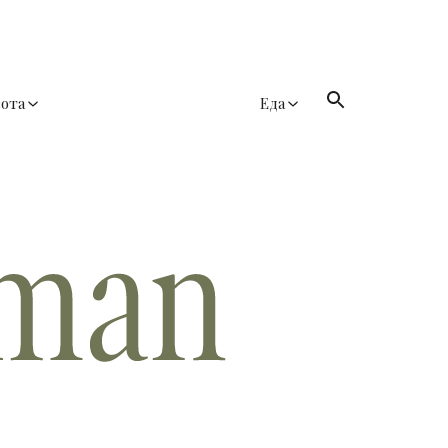
сота
Еда