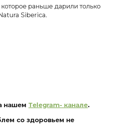
 которое раньше дарили только
tura Siberica.
на нашем
Тelegram- канале
.
блем со здоровьем не