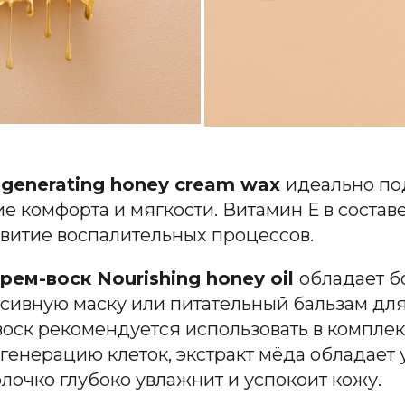
generating honey cream wax
идеально по
комфорта и мягкости. Витамин Е в составе
витие воспалительных процессов.
м-воск Nourishing honey oil
обладает б
нсивную маску или питательный бальзам дл
воск рекомендуется использовать в компле
егенерацию клеток, экстракт мёда обладае
лочко глубоко увлажнит и успокоит кожу.