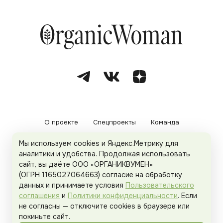
О проекте
Спецпроекты
Команда
Мы используем cookies и Яндекс.Метрику для
Рекламодателям
Политика конфиденциальности
аналитики и удобства. Продолжая использовать
сайт, вы даёте ООО «ОРГАНИКВУМЕН»
Пользовательское соглашение
(ОГРН 1165027064663) согласие на обработку
данных и принимаете условия
Пользовательского
соглашения
и
Политики конфиденциальности
. Если
не согласны — отключите cookies в браузере или
© 2026
Organicwoman.ru
. Все права защищены.
покиньте сайт.