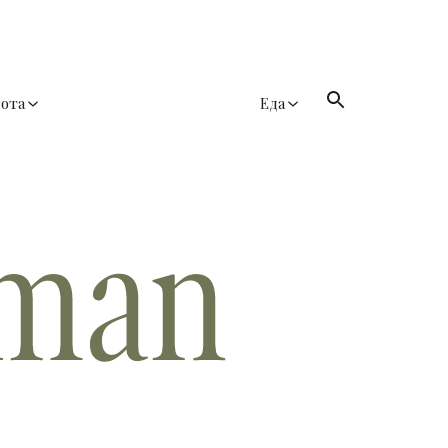
сота
Еда