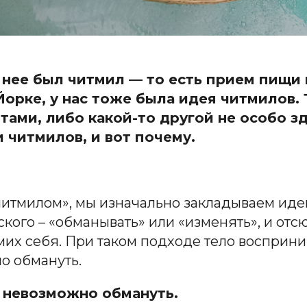
у нее был читмил — то есть прием пищи 
орке, у нас тоже была идея читмилов. Т
ами, либо какой-то другой не особо з
 читмилов, и вот почему.
итмилом», мы изначально закладываем иде
ского – «обманывать» или «изменять», и отс
их себя. При таком подходе тело восприним
о обмануть.
 невозможно обмануть.