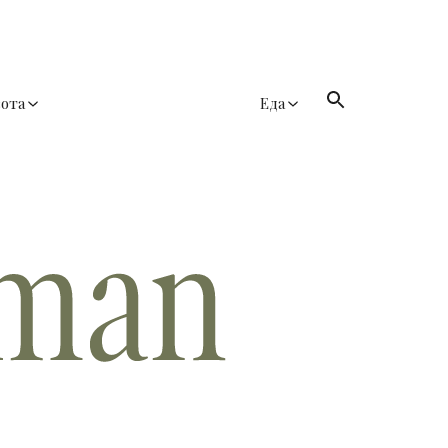
сота
Еда