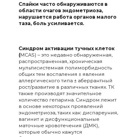
Спайки часто обнаруживаются в
области очагов эндометриоза,
нарушается работа органов малого
таза
, боль
усиливается.
С
индром активации тучных клеток
(
MCAS) – это недавно обнаруженная,
распространенная, хроническая
мультисистемная полиморбидность
общих тем воспаления ± явления
аллергического типа ± аберрантный
рост/развитие в различных тканях. ТК
также производят значительное
количество гепарина. Синдром лежит
в основе некоторых проявлений
эндометриоза, таких как: диспареуния,
вагинит и дисфункциональные
маточные кровотечения (ДМК),
которые обычно кажутся