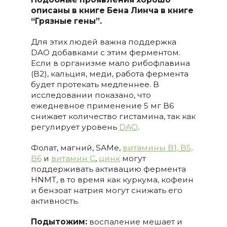
описаны в книге Бена Линча в книге
“Грязные гены”.
Для этих людей важна поддержка
DAO добавками с этим ферментом.
Если в организме мало рибофлавина
(B2), кальция, меди, работа фермента
будет протекать медленнее. В
исследовании показано, что
ежедневное применение 5 мг В6
снижает количество гистамина, так как
регулирует уровень
DAO
.
Фолат, магний, SAMe,
витамины B1, B5,
B6
и
витамин C
,
цинк
могут
поддерживать активацию фермента
HNMT, в то время как куркума, кофеин
и бензоат натрия могут снижать его
активность.
Подытожим:
воспаление мешает и