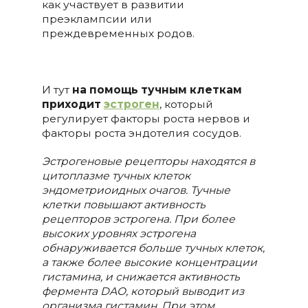
как участвует в развитии
преэклампсии или
преждевременных родов.
И тут
на помощь тучным клеткам
приходит
эстроген
, который
регулирует факторы роста нервов и
факторы роста эндотелия сосудов.
Эстрогеновые рецепторы находятся в
цитоплазме тучных клеток
эндометриоидных очагов. Тучные
клетки
повышают активность
рецепторов эстрогена. При более
высоких уровнях эстрогена
обнаруживается больше тучных клеток,
а также более высокие концентрации
гистамина
,
и снижается активность
фермента DAO, который выводит из
организма гистамин.
При этом