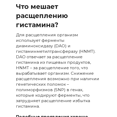
Что мешает
расщеплению
гистамина?
Для расщепления организм
использует ферменты
диаминоксидазу (DAO) и
гистаминметилтрансферазу (HNMT).
DAO отвечает за расщепление
гистамина из пищевых продуктов,
НNMT – за расщепление того, что
вырабатывает организм. Снижение
расщепления возможно при наличии
генетических поломок –
полиморфизмов (SNP) в генах,
которые кодируют ферменты, что
затрудняет расщепление избытка
гистамина.
Подобные проявления хорошо