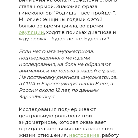
стала нормой. Знакомая фраза
гинекологов: “Родишь – все пройдет”.
Многие женщины годами с этой
болью во время цикла, во время
овуляции
, ходят в поисках диагноза и
ждут: рожу – будет легче. Будет ли?
Если нет очага эндометриоза
,
подтвержденного методами
исследования
,
на боль не обращают
внимания
,
и не только в нашей стране
.
На постановку диагноза
«
эндометриоз
»
в США и Европе уходит около 8 лет, в
России около 12 лет
,
по данным
ЗдравЭксперт.
Исследования подчеркивают
центральную роль боли при
эндометриозе, которая оказывает
отрицательное влияние на качество
жизни, отношения,
настроение
, работу