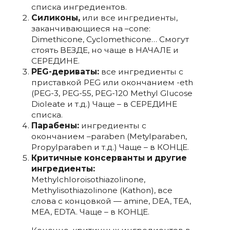
списка ингредиентов.
Силиконы,
или все ингредиенты,
заканчивающиеся на –cone:
Dimethicone, Cyclomethicone… Смогут
стоять ВЕЗДЕ, но чаще в НАЧАЛЕ и
СЕРЕДИНЕ.
PEG-дериваты:
все ингредиенты с
приставкой PEG или окончанием -eth
(PEG-3, PEG-55, PEG-120 Methyl Glucose
Dioleate и т.д.) Чаще – в СЕРЕДИНЕ
списка.
Парабены:
ингредиенты с
окончанием –paraben (Metylparaben,
Propylparaben и т.д.) Чаще – в КОНЦЕ.
Критичные консерванты и другие
ингредиенты:
Methylchloroisothiazolinone,
Methylisothiazolinone (Kathon), все
слова с концовкой — amine, DEA, TEA,
MEA, EDTA. Чаще – в КОНЦЕ.