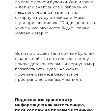
вместе с дочкой булочки. Они играли
и лепили снеговиков и бабочек из
пышного теста. Сыпали на них
сахарную пудру и хихикали. Мама
шутя приговаривала: “Гляди, доченька,
какие у нас вкусности будут – слаще
молока матери!”
Вот и поглощала Таня сочные булочки
с надеждой, что они построят стену
вокруг детской травмы и вернут в мир
беззаботности. Туда – на кухню,
поближе к маме, в безопасное
пространство с запахом ванили.
Подсознание хранило эту
информацию как вытесненную,
пока коллаж не проявил истинную