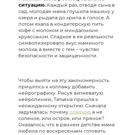
ситуацию.
Каждый раз, отводя сына в
сад, молодая мама глушила машину у
озера и рыдала до хрипа в голосе. А
потом ехала в кондитерскую пить
кофе с молоком и миндальным
круассаном. Сладкое в ее реальности
символизировало вкус маминого
молока, а вместе с тем – чувство
безопасности и защищенности.
Чтобы выйти на эту закономерность
пришлось к коллажу добавить
нейрографику. Рисуя витиеватую
нейролинию, Татьяна пришла к
неожиданному открытию. Сначала
задумалась: почему
сладкое
, а не
соленое, или острое, или пряное?
Оказалось, что в раннем детстве мама
любила по воскресеньям готовить