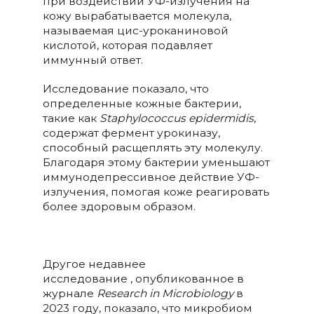
при воздействии УФ-излучения на
кожу вырабатывается молекула,
называемая цис-уроканиновой
кислотой, которая подавляет
иммунный ответ.
Исследование показало, что
определенные кожные бактерии,
такие как
Staphylococcus epidermidis
,
содержат фермент урокиназу,
способный расщеплять эту молекулу.
Благодаря этому бактерии уменьшают
иммунодепрессивное действие УФ-
излучения, помогая коже реагировать
более здоровым образом.
Другое недавнее
исследование , опубликованное в
журнале
Research in Microbiology
в
2023 году, показало, что микробиом