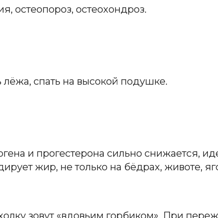
, остеопороз, остеохондроз.
 лёжа, спать на высокой подушке.
огена и прогестерона сильно снижается, и
ирует жир, не только на бёдрах, животе, яг
му холку зовут «вдовьим горбиком». При пер