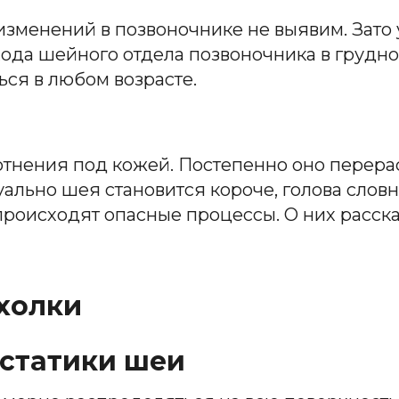
 изменений в позвоночнике не выявим. Зат
ода шейного отдела позвоночника в грудно
ься в любом возрасте.
тнения под кожей. Постепенно оно перерас
уально шея становится короче, голова словн
происходят опасные процессы. О них расск
холки
статики шеи