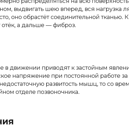
омерно распределяться на всю поверхность
ном, выдвигать шею вперед, вся нагрузка л
сто, оно обрастёт соединительной тканью.
 отёк, а дальше — фиброз.
 в движении приводят к застойным явления
еское напряжение при постоянной работе з
 недостаточную развитость мышц, то со вре
йном отделе позвоночника.
ния