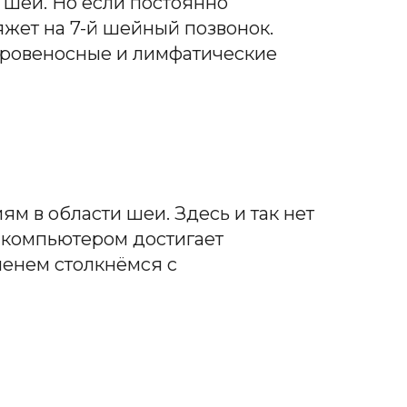
 шеи. Но если постоянно
яжет на 7-й шейный позвонок.
 Кровеносные и лимфатические
м в области шеи. Здесь и так нет
а компьютером достигает
менем столкнёмся с