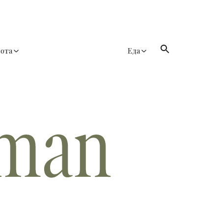
сота
Еда