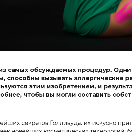
из самых обсуждаемых процедур. Одни
ны, способны вызывать аллергические р
ьзуются этим изобретением, и результат
обнее, чтобы вы могли составить собст
рейших секретов Голливуда: их искусно пр
век новейших косметических технологий, бо