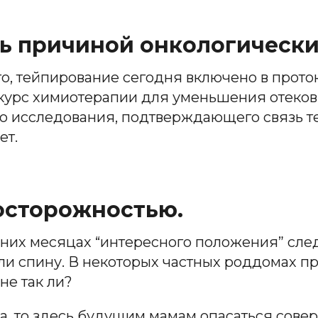
ть причиной онкологически
ого, тейпирование сегодня включено в прот
урс химиотерапии для уменьшения отеков 
го исследования, подтверждающего связь т
ет.
осторожностью.
них месяцах “интересного положения” сле
или спину. В некоторых частных роддомах 
не так ли?
а, то здесь будущим мамам опасаться сове