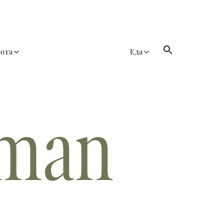
сота
Еда