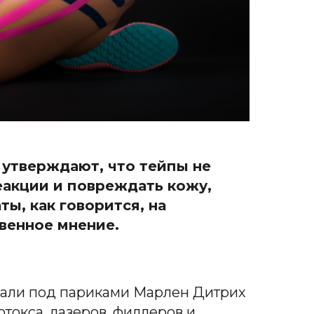
 утверждают, что тейпы не
еакции и повреждать кожу,
ы, как говорится, на
венное мнение.
ятали под париками Марлен Дитрих
токса, лазеров, филлеров и