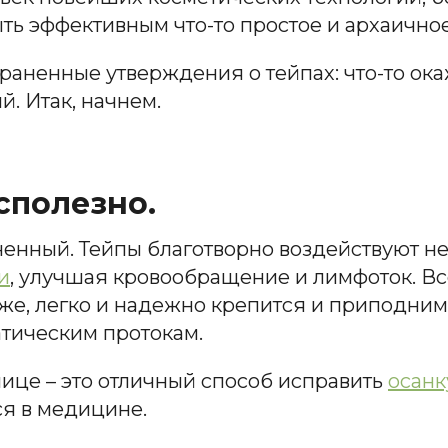
ть эффективным что-то простое и архаично
аненные утверждения о тейпах: что-то окаж
. Итак, начнем.
сполезно.
аненный. Тейпы благотворно воздействуют не
и
, улучшая кровообращение и лимфоток. Все
же, легко и надежно крепится и приподним
тическим протокам.
ице – это отличный способ исправить
осанк
я в медицине.