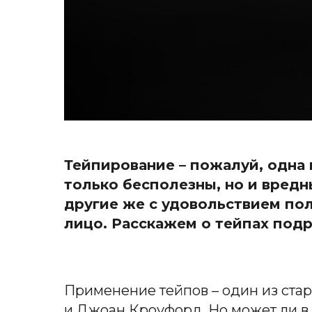
Тейпирование
–
пожалуй, одна 
только бесполезны, но и вред
другие же с удовольствием пол
лицо.
Расскажем
о
тейпах подр
Применение тейпов – один из ста
и Джоан Кроуфорд. Но может ли в 