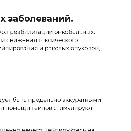
х заболеваний.
окол реабилитации онкобольных:
и снижения токсического
ейпирования и раковых опухолей,
дует быть предельно аккуратными
при помощи тейпов стимулируют
ршенно нечего. Тейпируйтесь на