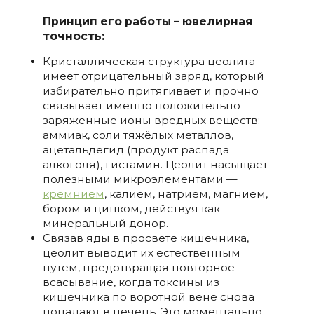
Принцип его работы – ювелирная
точность:
Кристаллическая структура цеолита
имеет отрицательный заряд, который
избирательно притягивает и прочно
связывает именно положительно
заряженные ионы вредных веществ:
аммиак, соли тяжёлых металлов,
ацетальдегид (продукт распада
алкоголя), гистамин. Цеолит насыщает
полезными микроэлементами —
кремнием
, калием, натрием, магнием,
бором и цинком, действуя как
минеральный донор.
Связав яды в просвете кишечника,
цеолит выводит их естественным
путём, предотвращая повторное
всасывание, когда токсины из
кишечника по воротной вене снова
попадают в печень. Это моментально