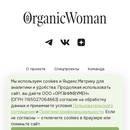
О проекте
Спецпроекты
Команда
Мы используем cookies и Яндекс.Метрику для
Рекламодателям
Политика конфиденциальности
аналитики и удобства. Продолжая использовать
сайт, вы даёте ООО «ОРГАНИКВУМЕН»
Пользовательское соглашение
(ОГРН 1165027064663) согласие на обработку
данных и принимаете условия
Пользовательского
соглашения
и
Политики конфиденциальности
. Если
не согласны — отключите cookies в браузере или
© 2026
Organicwoman.ru
. Все права защищены.
покиньте сайт.