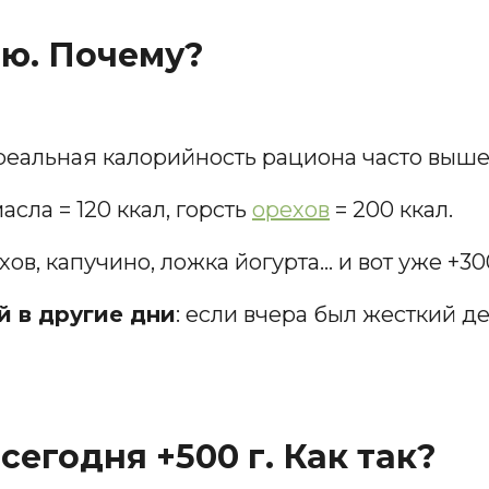
дею. Почему?
 реальная калорийность рациона часто вы
 масла = 120 ккал, горсть
орехов
= 200 ккал.
ехов, капучино, ложка йогурта… и вот уже +30
 в другие дни
: если вчера был жесткий д
 сегодня +500 г. Как так?