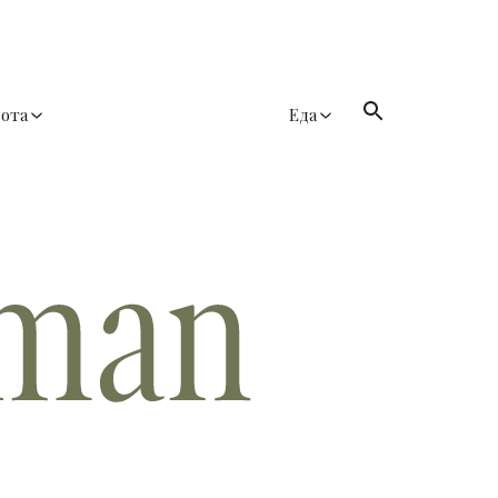
сота
Еда