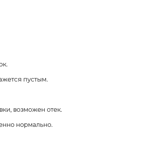
ок.
кажется пустым.
ки, возможен отек.
шенно нормально.