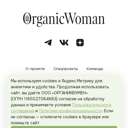
О проекте
Спецпроекты
Команда
Мы используем cookies и Яндекс.Метрику для
Рекламодателям
Политика конфиденциальности
аналитики и удобства. Продолжая использовать
сайт, вы даёте ООО «ОРГАНИКВУМЕН»
Пользовательское соглашение
(ОГРН 1165027064663) согласие на обработку
данных и принимаете условия
Пользовательского
соглашения
и
Политики конфиденциальности
. Если
не согласны — отключите cookies в браузере или
© 2026
Organicwoman.ru
. Все права защищены.
покиньте сайт.