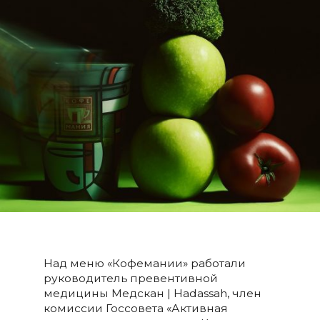
Над меню «Кофемании» работали
руководитель превентивной
медицины Медскан | Hadassah, член
комиссии Госсовета «Активная