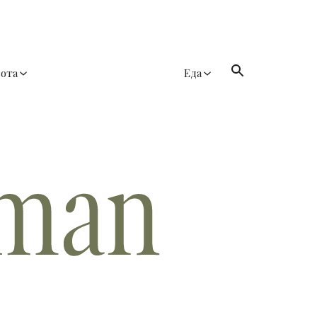
сота
Еда