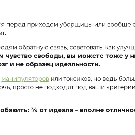
я перед приходом уборщицы или вообще ее 
т.
 людям обратную связь, советовать, как улуч
м чувство свободы, вы можете тоже у ни
озг и не образец идеальности.
ь
манипуляторов
или токсиков, но ведь боль
чь, просто не подходят под ваши критерии,
бавить: ¾ от идеала – вполне отлично