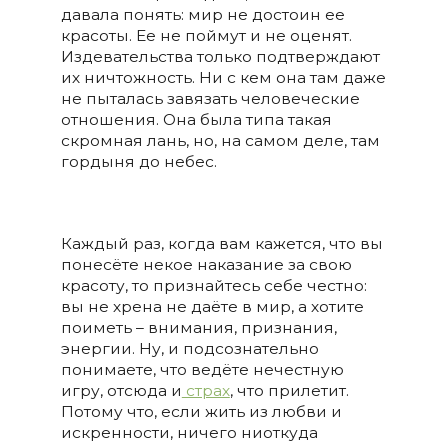
давала понять: мир не достоин ее
красоты. Ее не поймут и не оценят.
Издевательства только подтверждают
их ничтожность. Ни с кем она там даже
не пыталась завязать человеческие
отношения. Она была типа такая
скромная лань, но, на самом деле, там
гордыня до небес.
Каждый раз, когда вам кажется, что вы
понесёте некое наказание за свою
красоту, то признайтесь себе честно:
вы не хрена не даёте в мир, а хотите
поиметь – внимания, признания,
энергии. Ну, и подсознательно
понимаете, что ведёте нечестную
игру, отсюда и
страх
, что прилетит.
Потому что, если жить из любви и
искренности, ничего ниоткуда