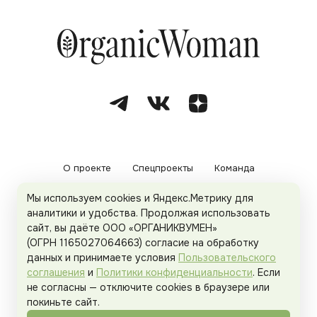
О проекте
Спецпроекты
Команда
Мы используем cookies и Яндекс.Метрику для
Рекламодателям
Политика конфиденциальности
аналитики и удобства. Продолжая использовать
сайт, вы даёте ООО «ОРГАНИКВУМЕН»
Пользовательское соглашение
(ОГРН 1165027064663) согласие на обработку
данных и принимаете условия
Пользовательского
соглашения
и
Политики конфиденциальности
. Если
не согласны — отключите cookies в браузере или
© 2026
Organicwoman.ru
. Все права защищены.
покиньте сайт.