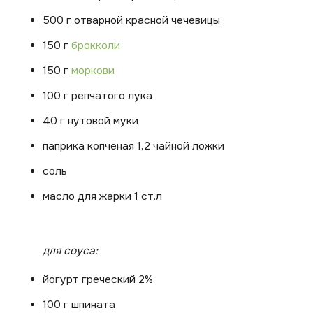
500 г отварной красной чечевицы
150 г
брокколи
150 г
моркови
100 г репчатого лука
40 г нутовой муки
паприка копченая 1,2 чайной ложки
соль
масло для жарки 1 ст.л
для соуса:
йогурт греческий 2%
100 г шпината