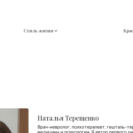
Стиль жизни
Кра
Наталья Терещенко
Врач-невролог, психотерапевт, гешталь-те
медицины и психологии. Я автор первого о