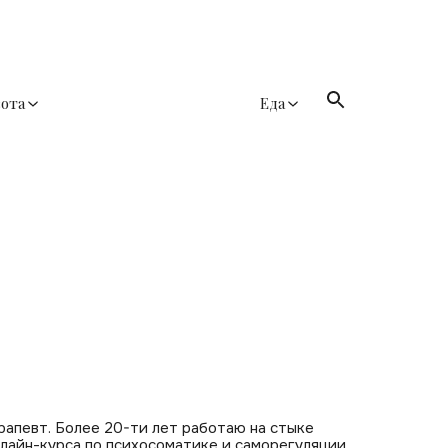
сота
Еда
рапевт. Более 20-ти лет работаю на стыке
нлайн-курса по психосоматике и саморегуляции.