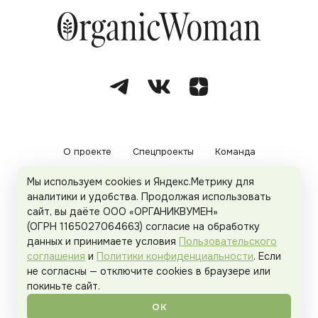
О проекте
Спецпроекты
Команда
Мы используем cookies и Яндекс.Метрику для
Рекламодателям
Политика конфиденциальности
аналитики и удобства. Продолжая использовать
сайт, вы даёте ООО «ОРГАНИКВУМЕН»
Пользовательское соглашение
(ОГРН 1165027064663) согласие на обработку
данных и принимаете условия
Пользовательского
соглашения
и
Политики конфиденциальности
. Если
не согласны — отключите cookies в браузере или
© 2026
Organicwoman.ru
. Все права защищены.
покиньте сайт.
ОК