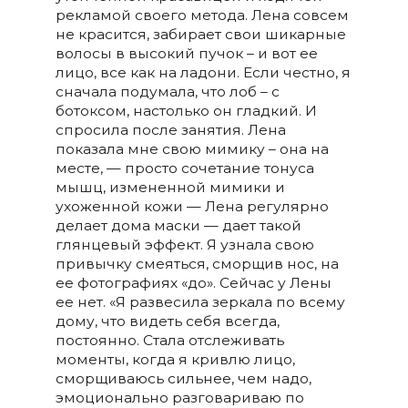
рекламой своего метода. Лена совсем
не красится, забирает свои шикарные
волосы в высокий пучок – и вот ее
лицо, все как на ладони. Если честно, я
сначала подумала, что лоб – с
ботоксом, настолько он гладкий. И
спросила после занятия. Лена
показала мне свою мимику – она на
месте, — просто сочетание тонуса
мышц, измененной мимики и
ухоженной кожи — Лена регулярно
делает дома маски — дает такой
глянцевый эффект. Я узнала свою
привычку смеяться, сморщив нос, на
ее фотографиях «до». Сейчас у Лены
ее нет. «Я развесила зеркала по всему
дому, что видеть себя всегда,
постоянно. Стала отслеживать
моменты, когда я кривлю лицо,
сморщиваюсь сильнее, чем надо,
эмоционально разговариваю по