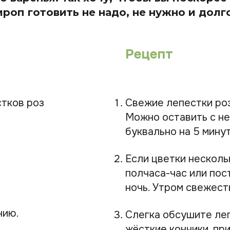
ироп готовить не надо, не нужно и долг
Рецепт
стков роз
Свежие лепестки роз
Можно оставить с н
буквально на 5 минут
Если цветки несколь
полчаса-час или пост
ночь. Утром свежест
нию.
Слегка обсушите леп
жёсткие кончики, пр