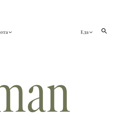
сота
Еда