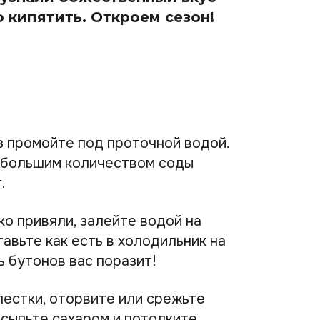
о кипятить. Откроем сезон!
 промойте под проточной водой.
ебольшим количеством соды
.
ко привяли, залейте водой на
авьте как есть в холодильник на
ь бутонов вас поразит!
естки, оторвите или срежьте
исыпьте сахаром и потолките