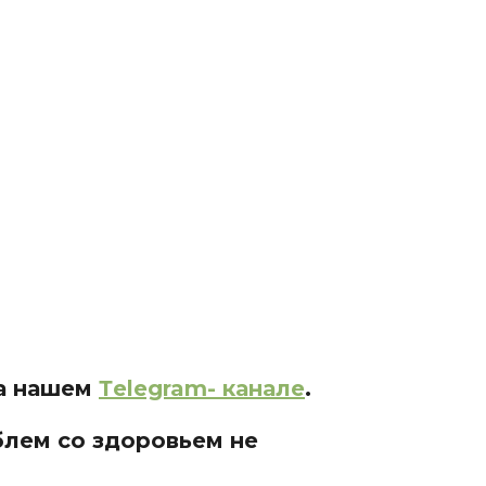
на нашем
Тelegram- канале
.
блем со здоровьем не