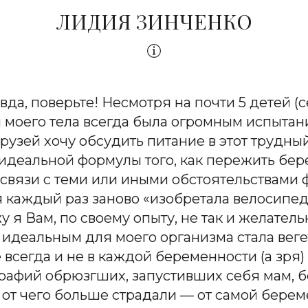
ЛИДИЯ ЗИНЧЕНКО
да, поверьте! Несмотря на почти 5 детей (
 моего тела всегда была огромным испытан
зей хочу обсудить питание в этот трудный
 идеальной формулы того, как пережить бер
 связи с теми или иными обстоятельствами
я каждый раз заново «изобретала велосипед
у я Вам, по своему опыту, не так и желател
 идеальным для моего организма стала вег
сегда и не в каждой беременности (а зря) 
афий обрюзгших, запустивших себя мам, 
 от чего больше страдали — от самой береме