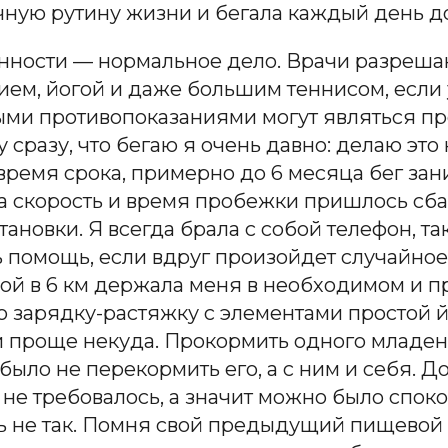
ычную рутину жизни и бегала каждый день д
нности — нормальное дело. Врачи разрешаю
анием, йогой и даже большим теннисом, есл
ыми противопоказаниями могут являться пр
 сразу, что бегаю я очень давно: делаю эт
 время срока, примерно до 6 месяца бег зан
ца скорость и время пробежки пришлось сбав
ановки. Я всегда брала с собой телефон, т
ь помощь, если вдруг произойдет случайное
й в 6 км держала меня в необходимом и пр
 зарядку-растяжку с элементами простой й
и проще некуда. Прокормить одного младен
 было не перекормить его, а с ним и себя.
не требовалось, а значит можно было спок
ь не так. Помня свой предыдущий пищевой 