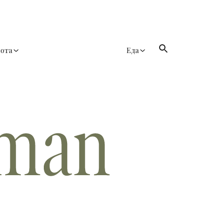
сота
Еда