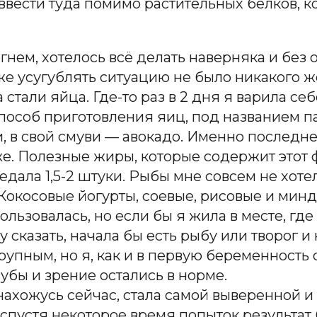
вести туда помимо растительных белков, кот
гнем, хотелось всё делать наверняка и без о
сеже усугублять ситуацию не было никакого
стали яйца. Где-то раз в 2 дня я варила себ
способ приготовления яиц, под названием п
и, в свой смуви — авокадо. Именно последн
е. Полезные жиры, которые содержит этот 
едала 1,5-2 штуки. Рыбы мне совсем не хоте
 Кокосовые йогурты, соевые, рисовые и мин
льзовалась, но если бы я жила в месте, гд
 сказать, начала бы есть рыбу или творог и
упным, но я, как и в первую беременность с
зубы и зрение остались в норме.
нахожусь сейчас, стала самой выверенной и п
спустя некоторое время попыток результат