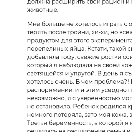
должна расширить свой рацион и в
животные.
Мне больше не хотелось играть с о
терять после тройни, хи-хи, но в
продуктом для этого эксперимента 
перепелиных яйца. Кстати, такой 
добавляла тофу, свежие ростки со
который я наблюдала на своей кож
светящейся и упругой. В день я съ
хотелось очень. В чем проблема?!
распоряжении, и я этим усердно по
невозможно, я с уверенностью могу
не остановило. Ребенок родился кр
немного потеряла, зато моя кожа, 
Третья беременность, в которой я 
решилась на расширение семьи и 