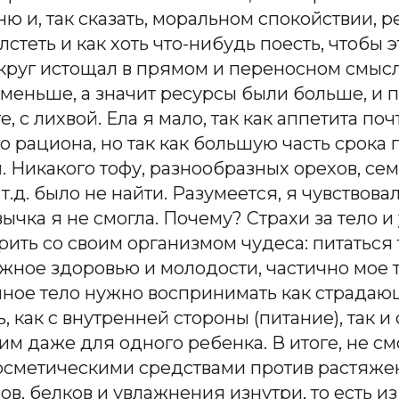
ю и, так сказать, моральном спокойствии, р
лстеть и как хоть что-нибудь поесть, чтобы
 круг истощал в прямом и переносном смысле
 меньше, а значит ресурсы были больше, и п
, с лихвой. Ела я мало, так как аппетита по
о рациона, но так как большую часть срока
й. Никакого тофу, разнообразных орехов, се
.д. было не найти. Разумеется, я чувствовала
чка я не смогла. Почему? Страхи за тело и у
орить со своим организмом чудеса: питаться
лжное здоровью и молодости, частично мое 
нное тело нужно воспринимать как страдающ
 как с внутренней стороны (питание), так и
ким даже для одного ребенка. В итоге, не 
осметическими средствами против растяжек 
в, белков и увлажнения изнутри, то есть из