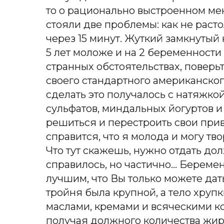
то о рационально выстроенном мен
стояли две проблемы: как не расто
через 15 минут. Жуткий замкнутый
5 лет моложе и на 2 беременности
странных обстоятельствах, поверьте
своего стандартного американског
сделать это получалось с натяжко
сульфатов, миндальных йогуртов и т
решиться и перестроить свои привы
справится, что я молода и могу тв
Что тут скажешь, нужно отдать до
справилось, но частично… Береме
лучшим, что Вы только можете дать,
тройня была крупной, а тело хруп
маслами, кремами и всяческими к
получая должного количества жиро