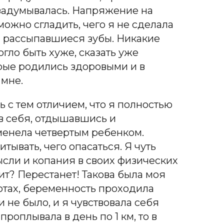
 задумывалась. Напряжение на
ожно сгладить, чего я не сделала
 и рассыпавшиеся зубы. Никакие
огло быть хуже, сказать уже
торые родились здоровыми и в
 мне.
 с тем отличием, что я полностью
 в себя, отдышавшись и
менела четвертым ребенком.
тывать, чего опасаться. Я чуть
сли и копания в своих физических
ит? Перестанет! Такова была моя
ботах, беременность проходила
и не было, и я чувствовала себя
проплывала в день по 1 км, то в