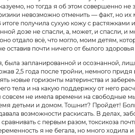
азуемо, но тогда я об этом совершенно не
изики невозможно отменить — факт, но их м
 В итоге получила сухую кожу с растяжками
ой дозе не спасли, а, может, и спасли, и м
оно отдало всё, что могло, моим детям, ко
 не оставив почти ничего от былого здоровья
я, была запланированной и осознанной, лишь
ржав 2,5 года после тройни, немного придя
рять новые горизонты материнства и забере
его тела и на какую поддержку от него расчи
и совсем не имела времени на свободные мы
емя детьми и домом. Тошнит? Пройдет! Бол
 давала возможности раскисать. В делах, за
и сравнивать с первым разом, токсикоза почт
ременность я не бегала, но много ходила и 