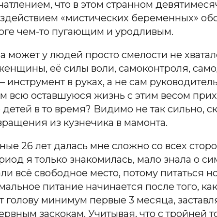
атлением, что в этом странном девятимесяч
оздействием «мистических беременных» обс
оге чем-то пугающим и уродливым.
 а может у людей просто смелости не хватало
 женщины, её силы воли, самоконтроля, са
 инструмент в руках, а не сам руководитель
им всю оставшуюся жизнь с этим весом прихо
 детей в то время? Видимо не так сильно, с
вращения из кузнечика в мамонта.
ые 26 лет далась мне сложно со всех стор
риод я только знакомилась, мало знала о си
али всё свободное место, потому питаться н
альное питание начинается после того, как
т голову минимум первые 3 месяца, заставля
рвным заскокам. Учитывая, что с тройней то