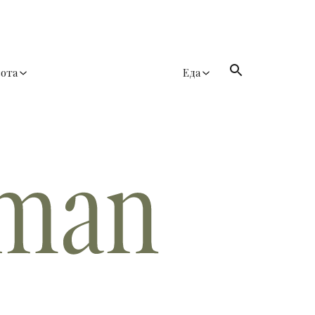
сота
Еда