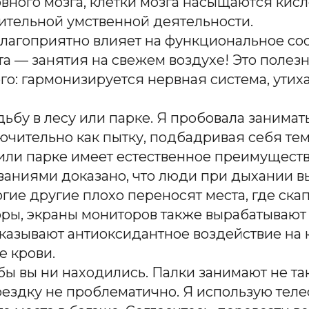
ого мозга, клетки мозга насыщаются кислор
ительной умственной деятельности.
благоприятно влияет на функциональное сос
а — занятия на свежем воздухе! Это полезн
го: гармонизируется нервная система, ути
бу в лесу или парке. Я пробовала занимать
чительно как пытку, подбадривая себя тем,
 или парке имеет естественное преимуществ
ваниями доказано, что люди при дыхании 
гие другие плохо переносят места, где ска
ры, экраны мониторов также вырабатывают
азывают антиоксидантное воздействие на к
 крови.
бы вы ни находились. Палки занимают не так 
поездку не проблематично. Я использую тел