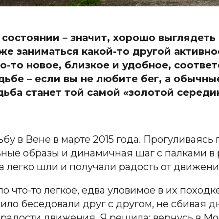
остоянии – значит, хорошо выглядеть и
же заниматься какой-то другой активн
-то новое, близкое и удобное, соответ
дьбе – если вы не любите бег, а обычны
дьба станет той самой «золотой середи
бу в Вене в марте 2015 года. Прогуливаясь
ьные образы и динамичная шаг с палками в 
, а легко шли и получали радость от движени
ло что-то легкое, едва уловимое в их походк
ило беседовали друг с другом, не сбивая д
радости движения. Я решила: вернусь в Мо