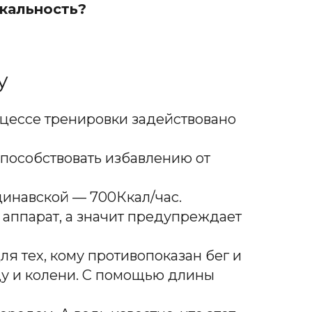
икальность?
у
оцессе тренировки задействовано
способствовать избавлению от
динавской — 700Ккал/час.
 аппарат, а значит предупреждает
я тех, кому противопоказан бег и
цу и колени. С помощью длины