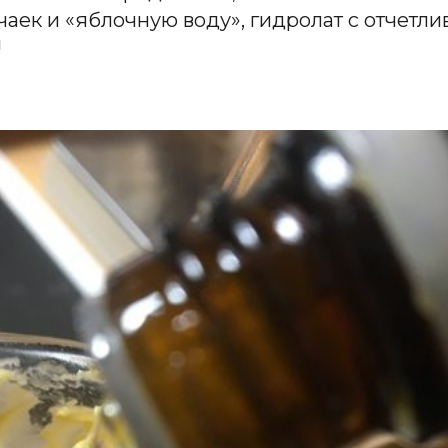
аек и «яблочную воду», гидролат с отчетли
!