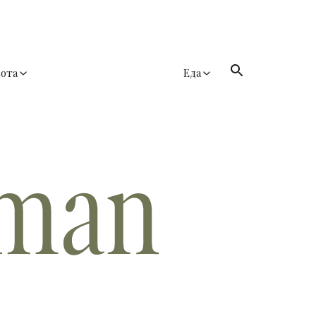
сота
Еда