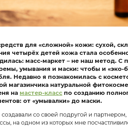
редств для «сложной» кожи: сухой, скл
ия четырёх детей кожа стала особенно
едилась: масс-маркет – не наш метод. С
емы, умывания и маски: чтобы и «эко-би
бля. Недавно я познакомилась с космет
кой магазинчика натуральной фитокосм
еня на
мастер-класс
по созданию полног
ентов: от «умывалки» до маски.
 создавали со своей подругой и партнером,
ссы, на одном из которых мне посчастливил