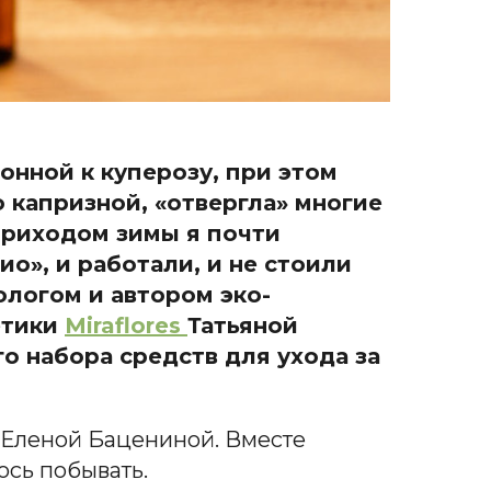
онной к куперозу, при этом
 капризной, «отвергла» многие
 приходом зимы я почти
о», и работали, и не стоили
ологом и автором эко-
етики
Miraflores
Татьяной
о набора средств для ухода за
 Еленой Бацениной. Вместе
ось побывать.